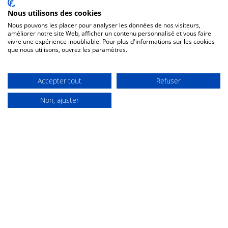
Un lieu idéal avec vue sur mer pour se
Nous utilisons des cookies
ressourcer
Nous pouvons les placer pour analyser les données de nos visiteurs,
au calme, mais proche de tout !
améliorer notre site Web, afficher un contenu personnalisé et vous faire
vivre une expérience inoubliable. Pour plus d'informations sur les cookies
que nous utilisons, ouvrez les paramètres.
Accepter tout
Refuser
Non, ajuster
Découvrir en détails